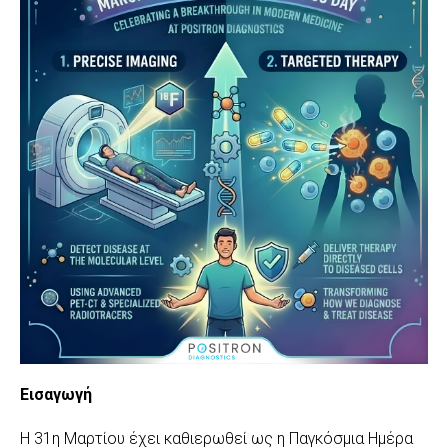
Εισαγωγή
Η 31η Μαρτίου έχει καθιερωθεί ως η Παγκόσμια Ημέρα