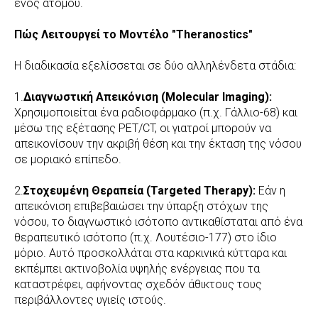
ενός ατόμου.
Πώς Λειτουργεί το Μοντέλο "Theranostics"
Η διαδικασία εξελίσσεται σε δύο αλληλένδετα στάδια:
1.
Διαγνωστική Απεικόνιση (Molecular Imaging):
Χρησιμοποιείται ένα ραδιοφάρμακο (π.χ. Γάλλιο-68) και
μέσω της εξέτασης PET/CT, οι γιατροί μπορούν να
απεικονίσουν την ακριβή θέση και την έκταση της νόσου
σε μοριακό επίπεδο.
2.
Στοχευμένη Θεραπεία (Targeted Therapy):
Εάν η
απεικόνιση επιβεβαιώσει την ύπαρξη στόχων της
νόσου, το διαγνωστικό ισότοπο αντικαθίσταται από ένα
θεραπευτικό ισότοπο (π.χ. Λουτέσιο-177) στο ίδιο
μόριο. Αυτό προσκολλάται στα καρκινικά κύτταρα και
εκπέμπει ακτινοβολία υψηλής ενέργειας που τα
καταστρέφει, αφήνοντας σχεδόν άθικτους τους
περιβάλλοντες υγιείς ιστούς.