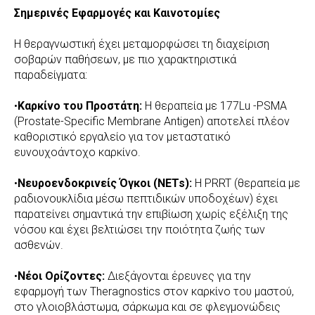
Σημερινές Εφαρμογές και Καινοτομίες
Η θεραγνωστική έχει μεταμορφώσει τη διαχείριση
σοβαρών παθήσεων, με πιο χαρακτηριστικά
παραδείγματα:
•
Καρκίνο του Προστάτη:
Η θεραπεία με 177Lu -PSMA
(Prostate-Specific Membrane Antigen) αποτελεί πλέον
καθοριστικό εργαλείο για τον μεταστατικό
ευνουχοάντοχο καρκίνο.
•
Νευροενδοκρινείς Όγκοι (NETs):
Η PRRT (θεραπεία με
ραδιονουκλίδια μέσω πεπτιδικών υποδοχέων) έχει
παρατείνει σημαντικά την επιβίωση χωρίς εξέλιξη της
νόσου και έχει βελτιώσει την ποιότητα ζωής των
ασθενών.
•
Νέοι Ορίζοντες:
Διεξάγονται έρευνες για την
εφαρμογή των Theragnostics στον καρκίνο του μαστού,
στο γλοιοβλάστωμα, σάρκωμα και σε φλεγμονώδεις