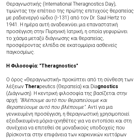
Θεραγνωστικής (International Theragnostics Day),
τιμώντας την επέτειο της πρώτης επιτυχούς θεραπείας
με ραδιενεργό ιώδιο (I-131) από τον Dr. Saul Hertz το
1941. Η ημέρα αυτή αναδεικνύει μια επαναστατική
προσέγγιση στην Πυρηνική Ιατρική, η οποία γεφυρώνει
το χάσμα μεταξύ διάγνωσης και θεραπείας,
προσφέροντας ελπίδα σε εκατομμύρια ασθενείς
παγκοσμίως.
Η Φιλοσοφία: "Theragnostics"
Ο όρος «Θεραγνωστική» προκύπτει από τη σύνθεση των
λέξεων
Thera
peutics (Θεραπεία) και Dia
gnostics
(Διάγνωση). Η κεντρική φιλοσοφία της βασίζεται στην
αρχή:
"Βλέπουμε αυτό που θεραπεύουμε και
θεραπεύουμε αυτό που βλέπουμε"
. Αντί για μια
γενικευμένη προσέγγιση, η θεραγνωστική χρησιμοποιεί
εξειδικευμένα μόρια-ιχνηθέτες για να εντοπίσει και στη
συνέχεια να επιτεθεί σε μοναδικούς υποδοχείς που
βρίσκονται στην επιφάνεια των καρκινικών κυττάρων